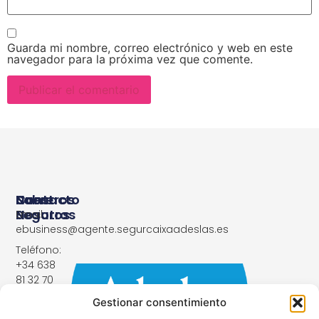
Guarda mi nombre, correo electrónico y web en este
navegador para la próxima vez que comente.
Nuestros
Sobre
Contacto
Seguros
Nosotros
Email:
ebusiness@agente.segurcaixaadeslas.es
Seguro
Aviso
Teléfono:
Médico
Legal
+34 638
Adeslas
81 32 70
Política
Horario:
Adeslas
de
Gestionar consentimiento
Go
Privacidad
Lun-