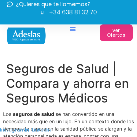
¿Quieres que te llamemos?
+34 638 81 32 70
Ver
Ofertas
Seguros de Salud |
Compara y ahorra en
Seguros Médicos
Los
seguros de salud
se han convertido en una
necesidad más que en un lujo. En un contexto donde los
tiempos de espera en la sanidad pública se alargan y la
Instagram
Linkedin
atención personalizada es escasa, contar con una